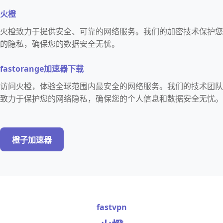
火橙
火橙致力于提供安全、可靠的网络服务。我们的加密技术保护您
的隐私，确保您的数据安全无忧。
fastorange加速器下载
访问火橙，体验全球范围内最安全的网络服务。我们的技术团队
致力于保护您的网络隐私，确保您的个人信息和数据安全无忧。
橙子加速器
fastvpn