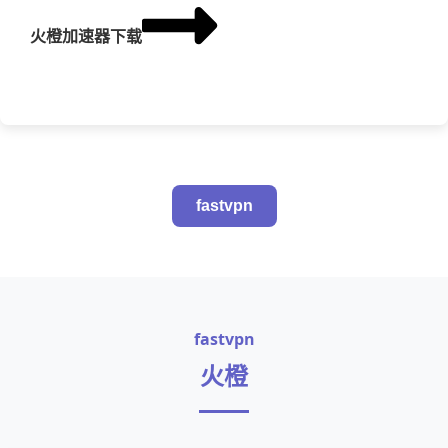
火橙加速器下载
fastvpn
fastvpn
火橙