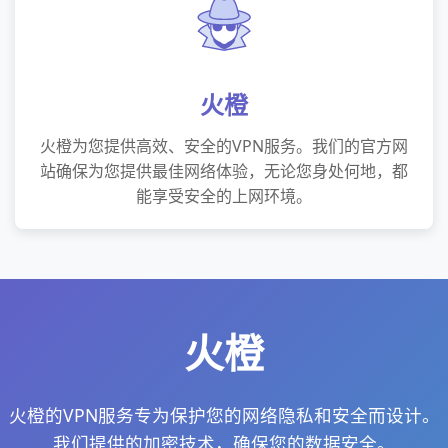
火橙
火橙为您提供高效、安全的VPN服务。我们的官方网
站确保为您提供最佳网络体验，无论您身处何地，都
能享受安全的上网环境。
火橙
火橙的VPN服务专为保护您的网络隐私和安全而设计。
我们提供的加密技术，确保您的数据安全。